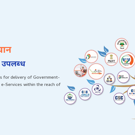
चान
 उपलब्‍ध
s for delivery of Government-
 e-Services within the reach of