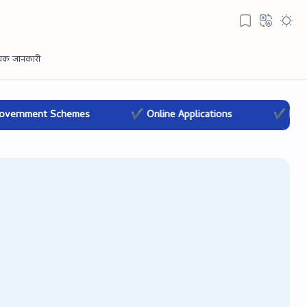
nt Schemes
✔ Online Applications
✔ Banking & I