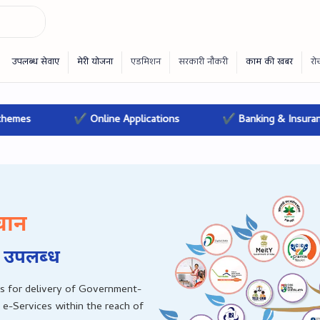
✔ Online Applications
✔ Banking & Insurance
चान
 उपलब्‍ध
s for delivery of Government-
 e-Services within the reach of