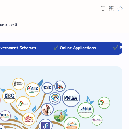
t Schemes
✔ Online Applications
✔ Banking & In