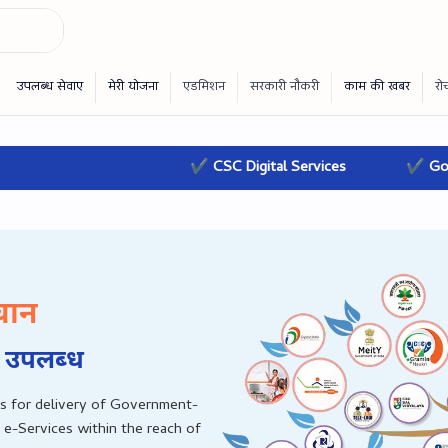
✔ CSC Digital Services
✔ Governmen
चान
 उपलब्‍ध
s for delivery of Government-
 e-Services within the reach of