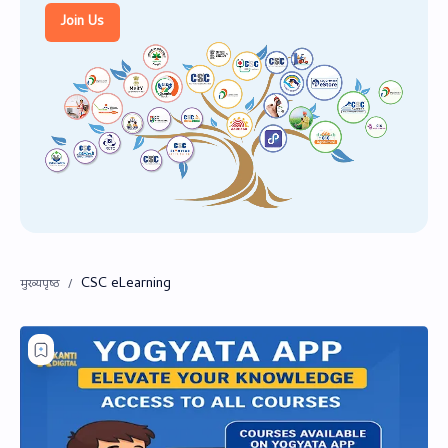
PageSpeed Insights
Join Us
CSC eLearning