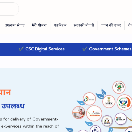
gital Services
✔ Government Schemes
✔ Online 
चान
 उपलब्‍ध
s for delivery of Government-
 e-Services within the reach of