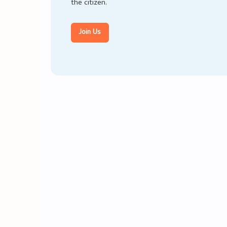
the citizen.
Join Us