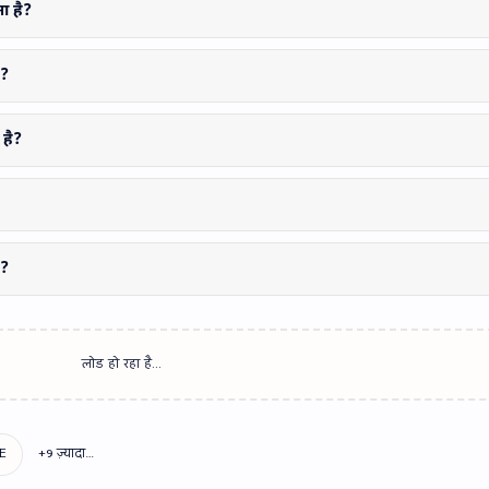
ा है?
ै?
है?
??