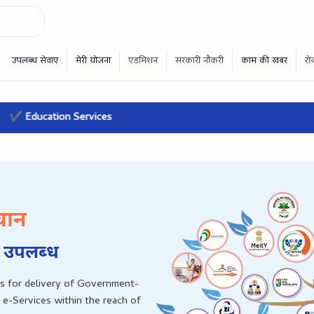
ucation Services
चान
 उपलब्‍ध
s for delivery of Government-
 e-Services within the reach of