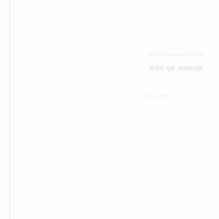
आयुष्‍मान भारत - प्रधानमंत्री जन
पासपोर्ट कैसे बनाएं एवं आवश्‍यक
आरोग्‍य योजना का लाभ कैसे लें
दस्‍तावेज
पायें 6000-9000 रूपये की
छात्रवृत्ति का मौका, CSC