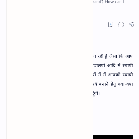
the validity of domicile certificate in Uttarakhand? How can I
check my domicile cer
नमस्‍कार दोस्‍तों स्‍वागत है आपका
कांन्ति डिजिटल
में
आज आपको बहुत ही महत्‍वपूर्ण जानकारी बताने जा रही हूँ जैसा कि आप
सभी जानते होंगे कि सरकारी नौकरी, विभिन्‍न विद्यालयों आदि में स्‍थायी
निवास प्रमाण पत्र मांगा जाता है। आज कि विडियों में मैं आपको स्‍थायी
निवास कैसे बनाते हैं, तथा स्‍थायी निवास प्रमाण पत्र बनाने हेतु क्‍या-क्‍या
आवश्‍यक दस्‍तावेज लगते हैं इन सभी की जानकारी दूंगी।