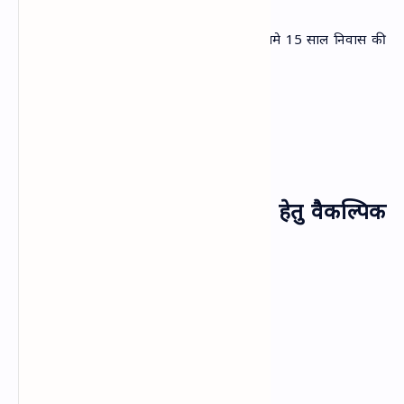
✔ एप्लिकेंट फोटो
✔ भूमि रजिस्ट्री (निवास से संबंधित दस्तावेज जिसमे 15 साल निवास की
पुष्टि होती हो)
✔ अधार कार्ड
✔ शिक्षा संबंधी प्रमाण पत्र
✔ बिजली या पानी का बिल (नवीनतम)
स्‍थायी निवास प्रमाण पत्र बनाने हेतु वैकल्पिक
दस्‍तावेज
✔ खतौनी की प्रति
✔ हाऊस टैक्स
✔ नगर निगम का मूल्यांकन
✔ बिजली बिल