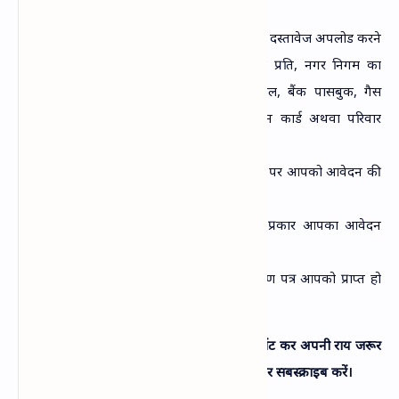
करना है।
अगले चरण में आपको आवेदन के वैकल्पिक दस्‍तावेज अपलोड करने
हैं जैसे खतौनी की प्रति, हाऊस टैक्‍स की प्रति, नगर निगम का
मूल्‍यांकन, बिजली का बिल, पानी का बिल, बैंक पासबुक, गैस
कनेक्‍शन, मतदाता पहचान पत्र तथा राशन कार्ड अथवा परिवार
रजिस्‍टर की प्रति अपलोड करनी है।
अब आवेदन के अगले चरण में चलते हैं जहां पर आपको आवेदन की
सामान्‍य जानकारी भरनी है।
इसके बाद आपको भुगतान करना है इस प्रकार आपका आवेदन
सफलतापूर्वक पूर्ण हो चुका है।
आवेदन के 15 दिन के अन्‍दर आपका प्रमाण पत्र आपको प्राप्‍त हो
जायेगा।
आपको हमारे द्वारा दी गई जानकारी कैसी लगी, कमेंट कर अपनी राय जरूर
दें और अन्‍य जानकारियों के हमारा यूटयूब चैनल जरूर सबस्‍क्राइब करें।