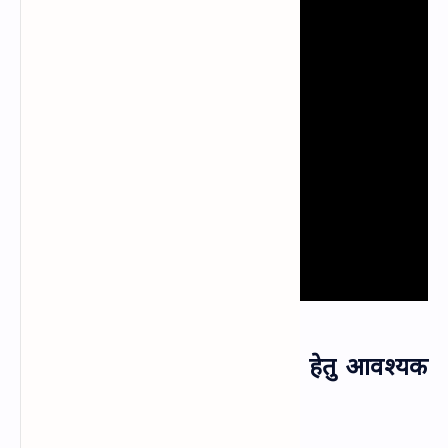
स्‍थायी निवास प्रमाण पत्र बनाने हेतु आवश्‍यक
दस्‍तावेज