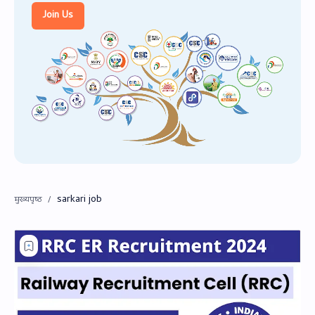
PageSpeed Insights
Join Us
sarkari job