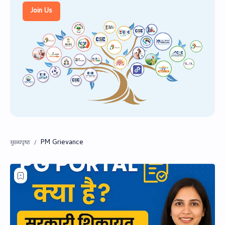
PageSpeed Insights
Join Us
PM Grievance