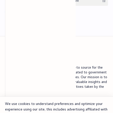
Kanti Digital
Welcome to Kantidigital.com, We are your go-to source for the
latest updates, information, and resources related to government
schemes, news, exams, results, and job updates. Our mission is to
empower individuals by providing them with valuable insights and
comprehensive details about the various initiatives taken by the
government to benefit its citizens.
We use cookies to understand preferences and optimize your
experience using our site, this includes advertising affiliated with