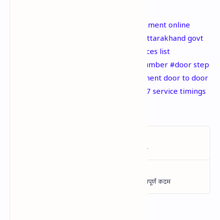
#door step service uttarakhand government online
booking #list of doorstep services by uttarakhand govt
#18009110007 Uttarakhand govt services list
#Uttarakhand govt doorstep service number #door step
service number #Uttarakhand government door to door
service toll free number #18009110007 service timings
#doorstep delivery of public services