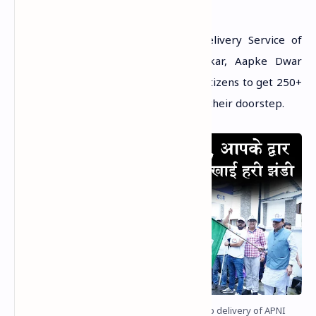
जायेगी।
Uttarakhand govt. start Doorstep Delivery Service of
Apni Sarkar portal under Apni Sarkar, Aapke Dwar
Yojana. This scheme will now enable citizens to get 250+
public services of 30+ departments at their doorstep.
Uttarakhand Government Launch Doorstep delivery of APNI