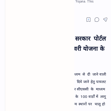
Sarkari portal under Apni Sarkar, Aapke Dwar Yojana. This
scheme will now enable citizens t
उत्‍तराखण्‍ड सरकार ने अपणि सरकार पोर्टल
की सेवाओं को डोरस्‍टेप डिलीवरी योजना के
माध्‍यम से किया लांच
उत्‍तराखण्‍ड
सरकार ने
अपणि सरकार पोर्टल के
माध्‍यम
से
दी
जाने वाली
सभी सेवाओं को
डोरस्‍टेप डिलीवरी के
माध्‍यम
से
दिये जाने हेतु पायलट
प्रोजेक्‍ट
लांच कर
दिया है।
यह
कार्य राज्‍य
सरकार सीएससी
के
माध्‍यम
से
कर
रही
है।
वर्तमान में
यह
प्रोजेक्‍ट
देहरादून के
100 वार्डों में
लागू
किया गया
है। जल्‍द ही यह
योजना प्रदेश के
अन्‍य स्‍थानों पर
चालू हो