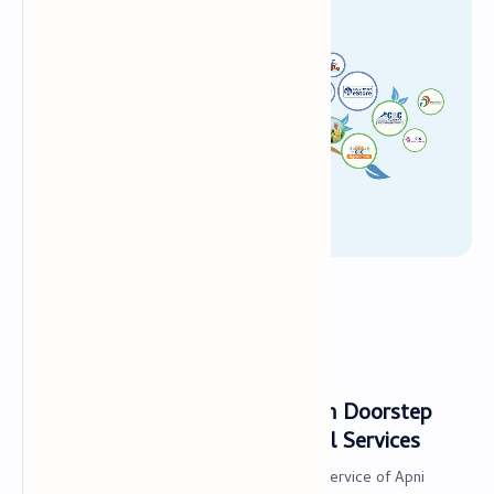
PageSpeed Insights
Join Us
Kaam-Ki-Khabar
मुख्यपृष्ठ
Uttarakhand Government Launch Doorstep
Delivery of APNI SARKAR Portal Services
Uttarakhand govt. start Doorstep Delivery Service of Apni