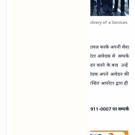
Uttarakhand Government Launch Doorstep Delivery of e Services
आवेदक को
टोल फ्री नम्‍बर
1800-911-0007
डायल करके अपनी सेवा
को
बुक
करना होगा जिस
पर
सीएससी के आपरेटर आवेदक से
सम्‍पर्क
कर घर पर
ही
आवेदक का
आवेदन करेंगे। आवेदन करने के बाद
उन्‍हें
आवेदन संख्‍या
उपलब्‍ध
कराई जायेगी जिससे आवेदक अपने आवेदन की
स्थिति जान
सकता है।
आवेदन पूर्ण होने पर
सम्‍बन्धित आपरेटर द्वारा ही
घर
पर प्रमाण पत्र उपलब्‍ध करवा दिया जायेगा।
अधिक जानकारी एवं आवेदन करने के लिए
1800-911-0007
पर सम्‍पर्क
करें