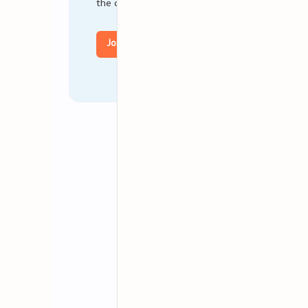
the citizen.
Join Us